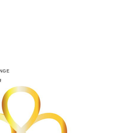
NGE
g