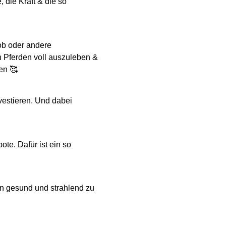
 die Kraft & die so
ob oder andere
 Pferden voll auszuleben &
en 🥰
estieren. Und dabei
te. Dafür ist ein so
en gesund und strahlend zu