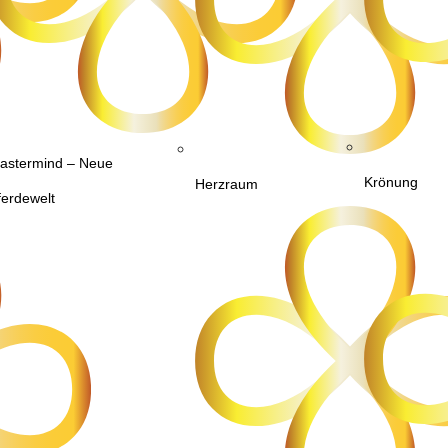
astermind – Neue
Krönung
Herzraum
ferdewelt