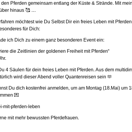
t den Pferden gemeinsam entlang der Küste & Strände. Mit me
rüber hinaus 🥰 …
hren möchtest wie Du Selbst Dir ein freies Leben mit Pferden 
esonderes für Dich:
ade ich Dich zu einem ganz besonderen Event ein:
viere die Zeitlinien der goldenen Freiheit mit Pferden“
hr.
u 4 Säulen für dein freies Leben mit Pferden. Aus dem multid
ürlich wird dieser Abend voller Quantenreisen sein 🫶
nst Du dich kostenfrei anmelden, um am Montag (18.Mai) um 18
ommen 💌
i-mit-pferden-leben
erne mit mehr bewussten Pferdefrauen.