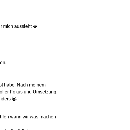
ür mich aussieht 🫶
uen.
Lust habe. Nach meinem
oller Fokus und Umsetzung.
nders 🥰
wählen wann wir was machen