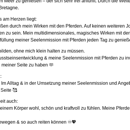
eer zu genießen – der sich sehr frei anfühlt. Durch die Weite,
 Bretagne.
 am Herzen liegt:
ießen durch mein Wirken mit den Pferden. Auf keinen weiteren J
 zu sein. Mein multidimensionales, magisches Wirken mit den
 Erfüllung meiner Seelenmission mit Pferden jeden Tag zu genieß
bilden, ohne mich klein halten zu müssen.
sstseinsentwicklung & meine Seelenmission mit Pferden zu inv
 meiner Seite zu haben 🫶
:
. Im Alltag & in der Umsetzung meiner Seelenmission und Angebo
Seite 🥰
eit auch:
inem Körper wohl, schön und kraftvoll zu fühlen. Meine Pferd
bewegen & so auch reiten können ♾️💖