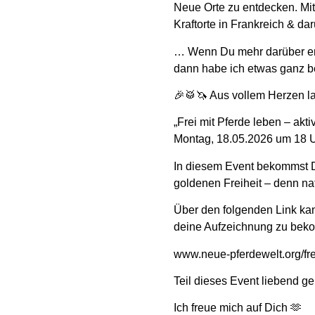
Neue Orte zu entdecken. Mi
Kraftorte in Frankreich & da
… Wenn Du mehr darüber erfa
dann habe ich etwas ganz b
🎉🥁🦄 Aus vollem Herzen l
„Frei mit Pferde leben – akti
Montag, 18.05.2026 um 18 U
In diesem Event bekommst D
goldenen Freiheit – denn nat
Über den folgenden Link kan
deine Aufzeichnung zu bek
www.neue-pferdewelt.org/fre
Teil dieses Event liebend g
Ich freue mich auf Dich 🫶