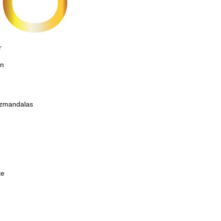
r
on
etzmandalas
te