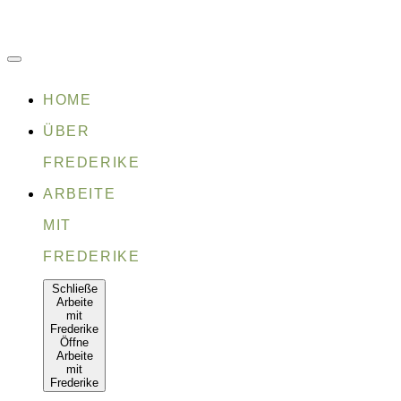
Zum
Inhalt
springen
HOME
ÜBER
FREDERIKE
ARBEITE
MIT
FREDERIKE
Schließe
Arbeite
mit
Frederike
Öffne
Arbeite
mit
Frederike