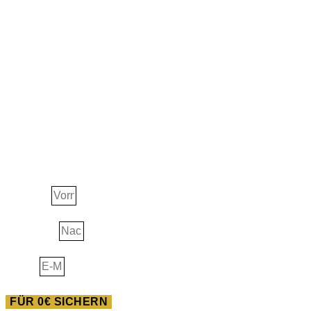
JETZT ERHALTEN!
Ascension Guide
Vorname
Nachname
E-Mail
FÜR 0€ SICHERN