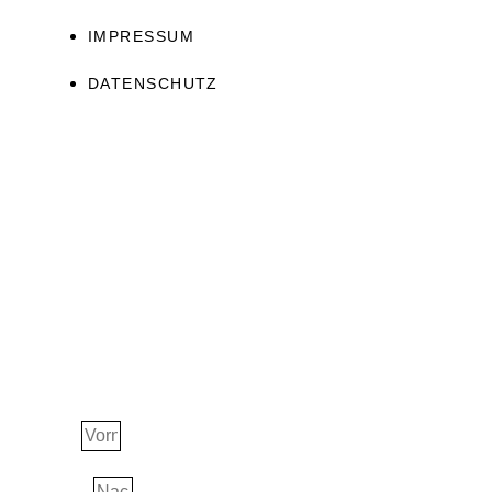
IMPRESSUM
DATENSCHUTZ
JETZT ERHALTEN!
Ascension Guide
Vorname
Nachname