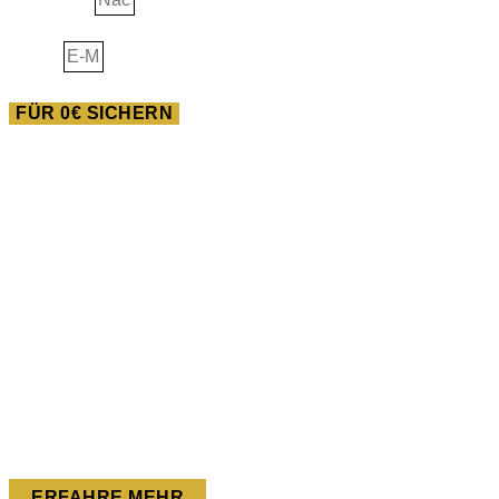
E-Mail
FÜR 0€ SICHERN
AUSBILDUNG
Heilwissen der Neuen
Pferdewelt
Du willst im Feld der Pferde gigantisches bewegen? Dann
bist du in dieser Ausbildung goldrichtig!
Wir starten am 07.02.2024.
ERFAHRE MEHR