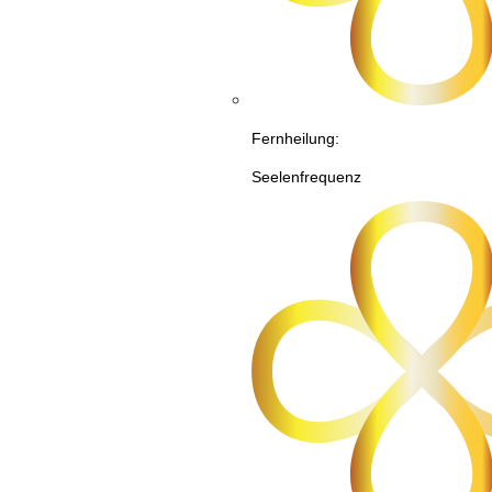
Fernheilung:
Seelenfrequenz