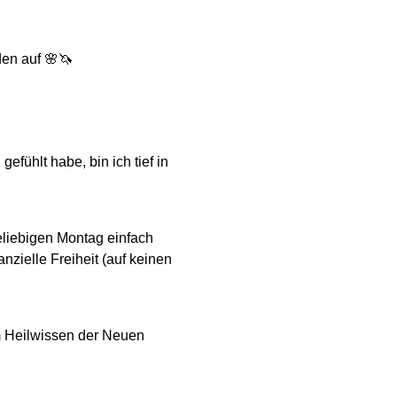
den auf 🌸🦄
efühlt habe, bin ich tief in
beliebigen Montag einfach
nzielle Freiheit (auf keinen
im Heilwissen der Neuen