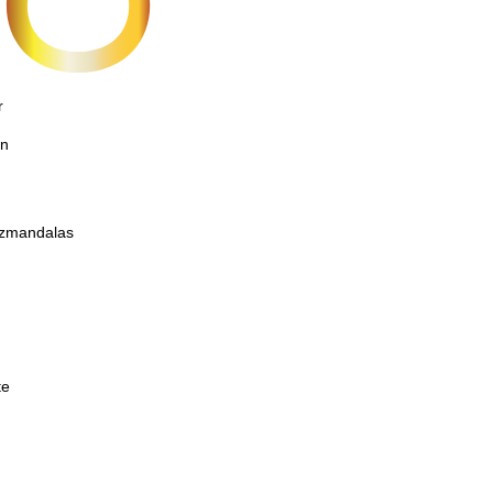
r
on
etzmandalas
te