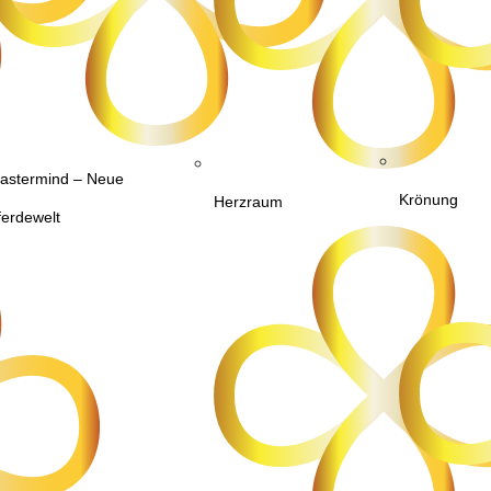
astermind – Neue
Krönung
Herzraum
ferdewelt