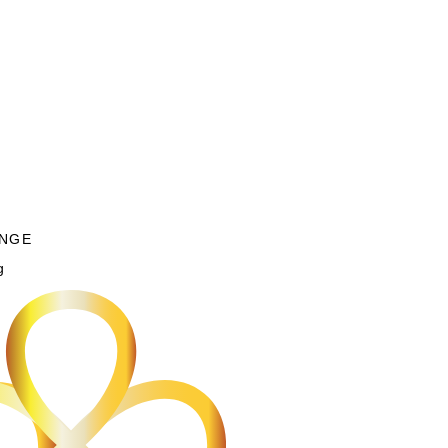
NGE
g