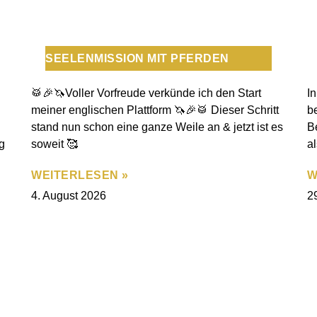
SEELENMISSION MIT PFERDEN
🥁🎉🦄Voller Vorfreude verkünde ich den Start
I
meiner englischen Plattform 🦄🎉🥁 Dieser Schritt
be
stand nun schon eine ganze Weile an & jetzt ist es
B
g
soweit 🥰
a
WEITERLESEN »
W
4. August 2026
29