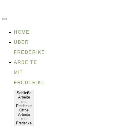
Zum
Inhalt
springen
HOME
ÜBER
FREDERIKE
ARBEITE
MIT
FREDERIKE
Schließe
Arbeite
mit
Frederike
Öffne
Arbeite
mit
Frederike