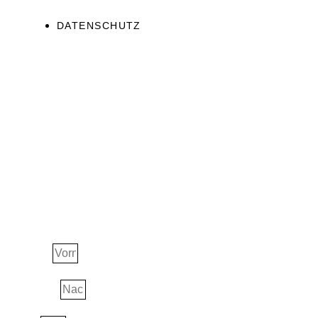
DATENSCHUTZ
JETZT ERHALTEN!
Ascension Guide
Vorname
Nachname