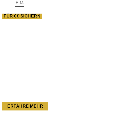
E-Mail
FÜR 0€ SICHERN
AUSBILDUNG
Heilwissen der Neuen
Pferdewelt
Du willst im Feld der Pferde gigantisches bewegen? Dann
bist du in dieser Ausbildung goldrichtig!
Wir starten am 07.02.2024.
ERFAHRE MEHR