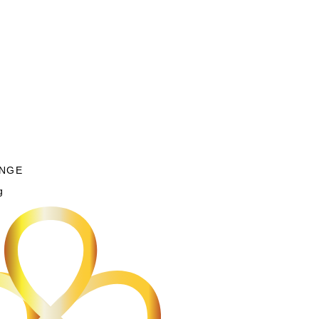
NGE
g