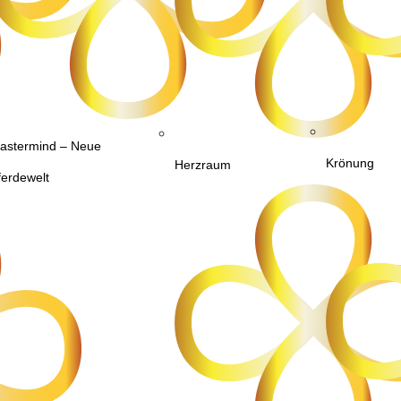
astermind – Neue
Krönung
Herzraum
ferdewelt