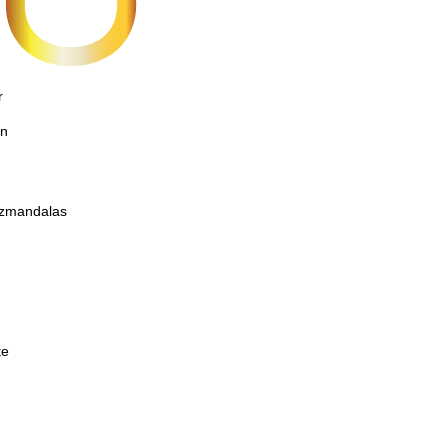
r
on
etzmandalas
te