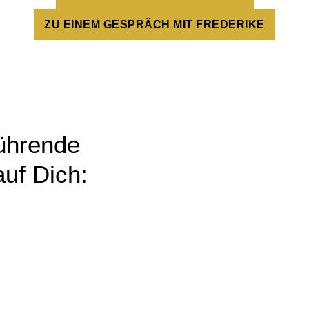
ZU EINEM GESPRÄCH MIT FREDERIKE
rührende
uf Dich: