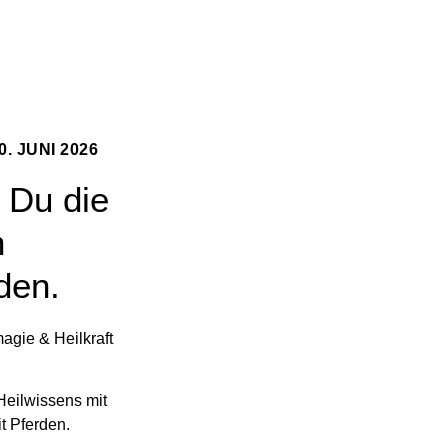
 JUNI 2026
 Du die
n
den.
agie & Heilkraft
Heilwissens mit
t Pferden.