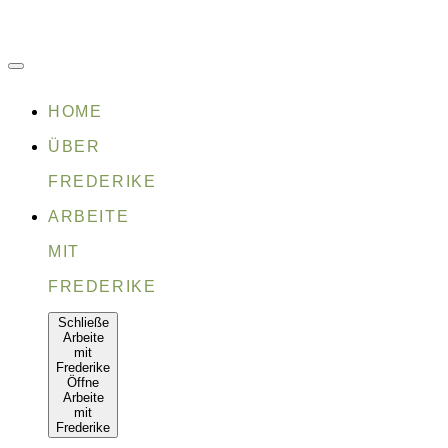
Zum
Inhalt
springen
HOME
ÜBER
FREDERIKE
ARBEITE
MIT
FREDERIKE
Schließe
Arbeite
mit
Frederike
Öffne
Arbeite
mit
Frederike