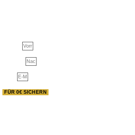
JETZT ERHALTEN!
Ascension Guide
Vorname
Nachname
E-Mail
FÜR 0€ SICHERN
AUSBILDUNG
Heilwissen der Neuen