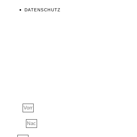
DATENSCHUTZ
JETZT ERHALTEN!
Ascension Guide
Vorname
Nachname