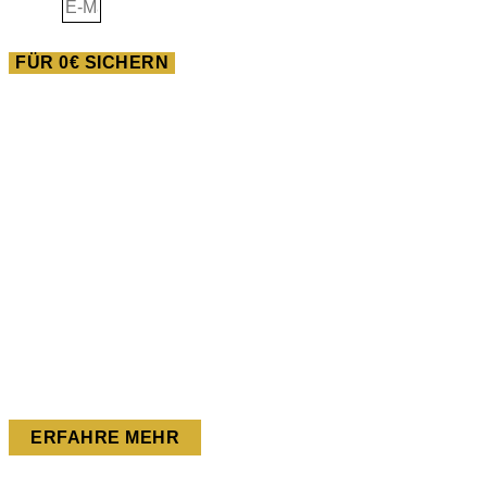
E-Mail
FÜR 0€ SICHERN
AUSBILDUNG
Heilwissen der Neuen
Pferdewelt
Du willst im Feld der Pferde gigantisches bewegen? Dann
bist du in dieser Ausbildung goldrichtig!
Wir starten am 07.02.2024.
ERFAHRE MEHR