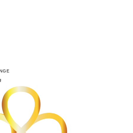
NGE
g