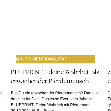
MULTIDIMENSIONALITÄT
BLUEPRINT – deine Wahrheit als
Z
erwachender Pferdemensch
e
st
Bist Du ein erwachender Pferdemensch? Dann ist
De
–
das hier für Dich: Das letzte Event des Jahres:
Z
BLUEPRINT- Deine Wahrheit mit Pferdenam
gö
20.12.2024 💙 Ein Event
S