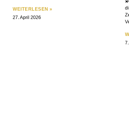

d
WEITERLESEN »
Z
27. April 2026
V
W
7.