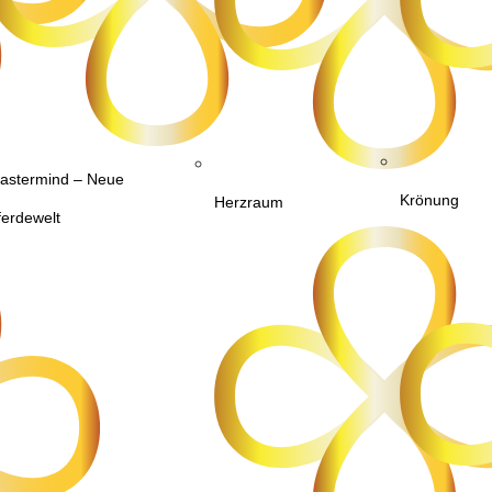
astermind – Neue
Krönung
Herzraum
ferdewelt