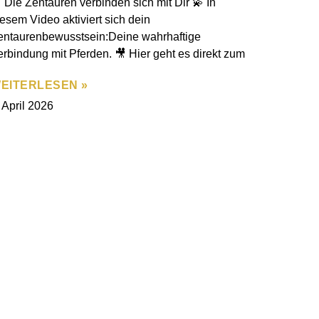
 Die Zentauren verbinden sich mit Dir 💫 In
iesem Video aktiviert sich dein
entaurenbewusstsein:Deine wahrhaftige
erbindung mit Pferden. 🎥 Hier geht es direkt zum
EITERLESEN »
 April 2026