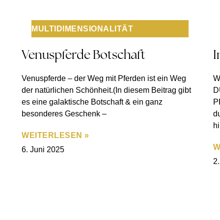
MULTIDIMENSIONALITÄT
Venuspferde Botschaft
I
Venuspferde – der Weg mit Pferden ist ein Weg
W
der natürlichen Schönheit.(In diesem Beitrag gibt
D
es eine galaktische Botschaft & ein ganz
P
besonderes Geschenk –
d
h
WEITERLESEN »
W
6. Juni 2025
2.