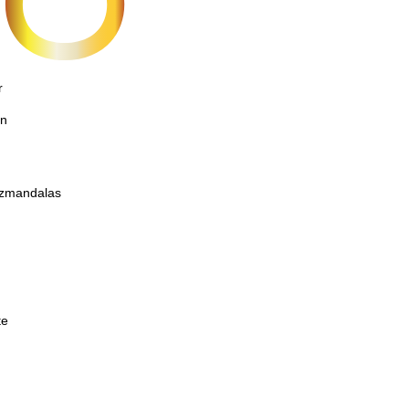
r
on
etzmandalas
te