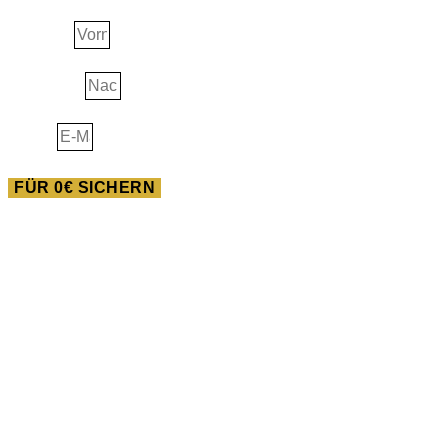
Vorname
Nachname
E-Mail
FÜR 0€ SICHERN
AUSBILDUNG
Heilwissen der Neuen
Pferdewelt
Du willst im Feld der Pferde gigantisches bewegen? Dann
bist du in dieser Ausbildung goldrichtig!