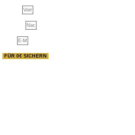
Vorname
Nachname
E-Mail
FÜR 0€ SICHERN
AUSBILDUNG
Heilwissen der Neuen
Pferdewelt
Du willst im Feld der Pferde gigantisches bewegen? Dann
bist du in dieser Ausbildung goldrichtig!