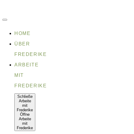
Zum
Inhalt
springen
HOME
ÜBER
FREDERIKE
ARBEITE
MIT
FREDERIKE
Schließe
Arbeite
mit
Frederike
Öffne
Arbeite
mit
Frederike