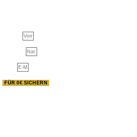
Ascension Guide
Vorname
Nachname
E-Mail
FÜR 0€ SICHERN
AUSBILDUNG
Heilwissen der Neuen
Pferdewelt