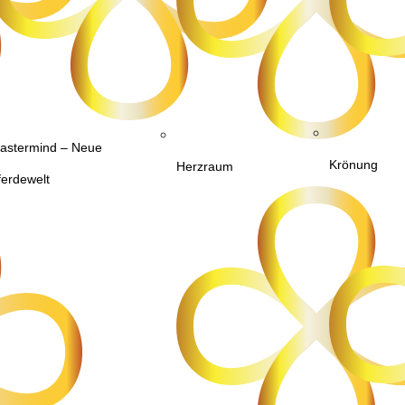
astermind – Neue
Krönung
Herzraum
ferdewelt