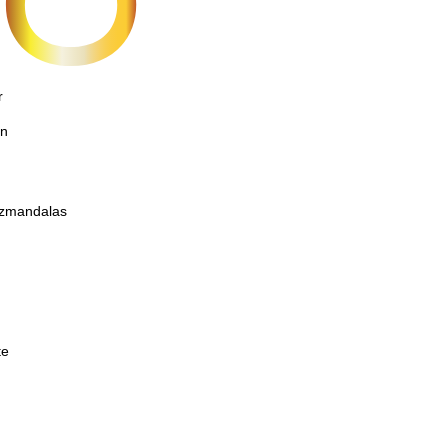
r
on
etzmandalas
te