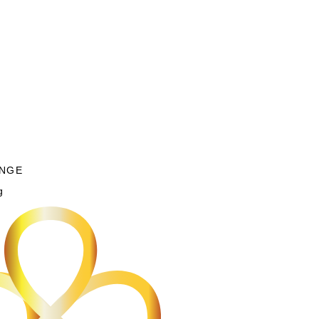
NGE
g