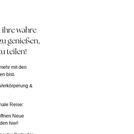
d ihre wahre
 zu genießen,
u teilen!
 mehr mit den
n bist.
, Verkörperung &
nale Reise:
öffnen Neue
den hier!