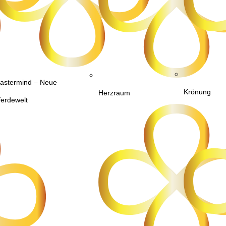
astermind – Neue
Krönung
Herzraum
ferdewelt