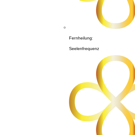
Fernheilung:
Seelenfrequenz