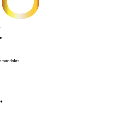
r
on
etzmandalas
te