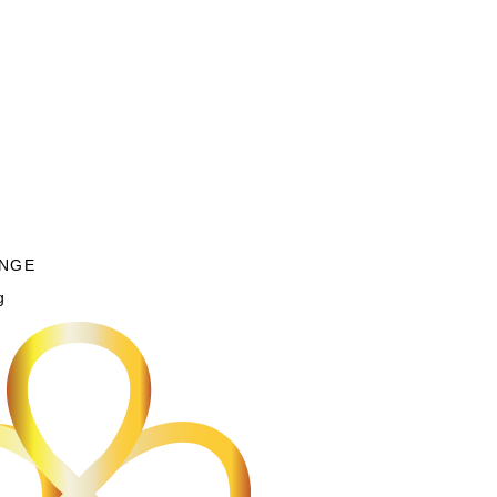
NGE
g