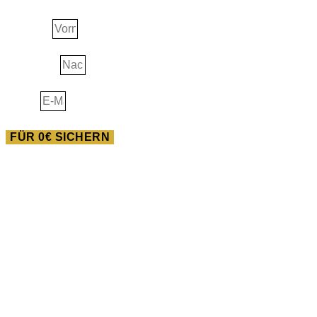
Vorname
Nachname
E-Mail
FÜR 0€ SICHERN
AUSBILDUNG
Heilwissen der Neuen
Pferdewelt
Du willst im Feld der Pferde gigantisches bewegen? Dann