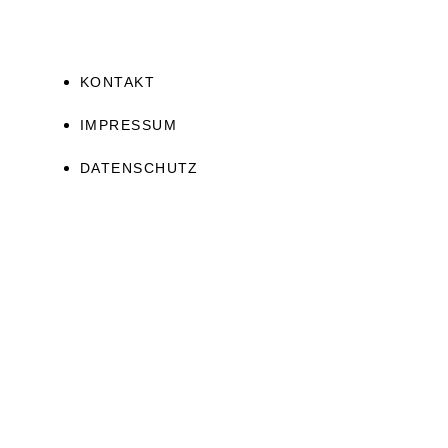
KONTAKT
IMPRESSUM
DATENSCHUTZ
JETZT ERHALTEN!
Ascension Guide