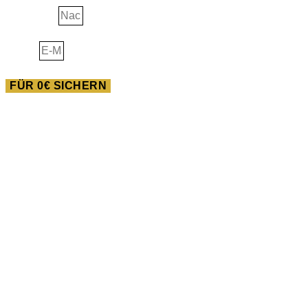
Nachname
E-Mail
FÜR 0€ SICHERN
AUSBILDUNG
Heilwissen der Neuen
Pferdewelt
Du willst im Feld der Pferde gigantisches bewegen? Dann
bist du in dieser Ausbildung goldrichtig!
Wir starten am 07.02.2024.