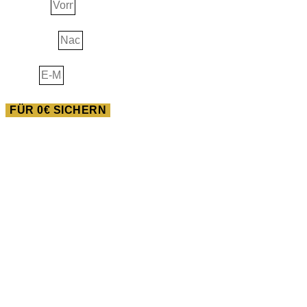
Vorname
Nachname
E-Mail
FÜR 0€ SICHERN
AUSBILDUNG
Heilwissen der Neuen
Pferdewelt
Du willst im Feld der Pferde gigantisches bewegen? Dann
bist du in dieser Ausbildung goldrichtig!