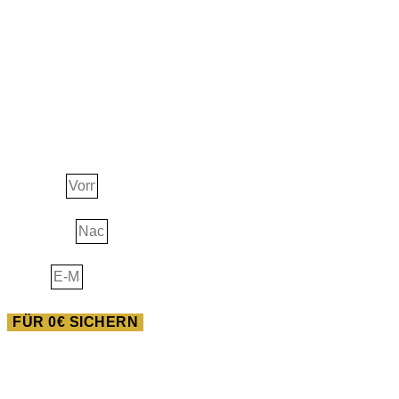
JETZT ERHALTEN!
Ascension Guide
Vorname
Nachname
E-Mail
FÜR 0€ SICHERN
AUSBILDUNG