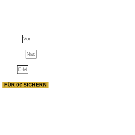
Ascension Guide
Vorname
Nachname
E-Mail
FÜR 0€ SICHERN
AUSBILDUNG
Heilwissen der Neuen
Pferdewelt