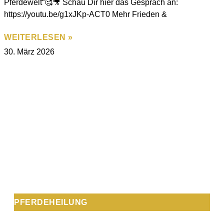
Pferdewelt“🥰🎥 Schau Dir hier das Gespräch an:
https://youtu.be/g1xJKp-ACT0 Mehr Frieden &
WEITERLESEN »
30. März 2026
PFERDEHEILUNG