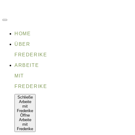
Zum
Inhalt
springen
HOME
ÜBER
FREDERIKE
ARBEITE
MIT
FREDERIKE
Schließe
Arbeite
mit
Frederike
Öffne
Arbeite
mit
Frederike