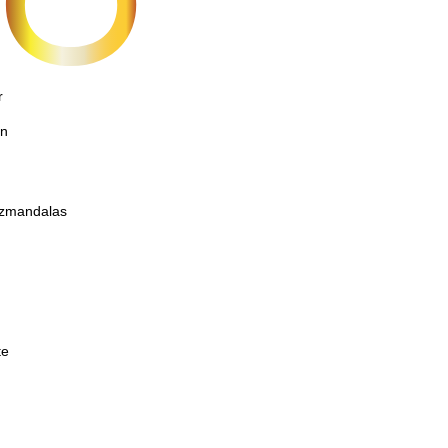
r
on
etzmandalas
te