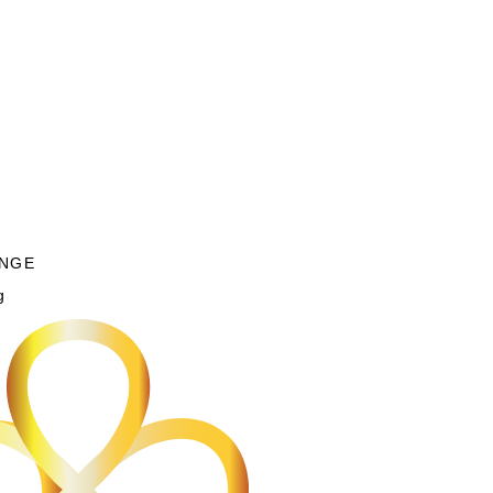
NGE
g