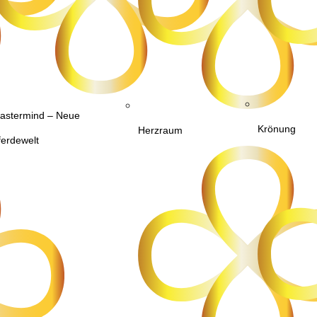
astermind – Neue
Krönung
Herzraum
ferdewelt