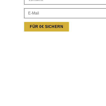
FÜR 0€ SICHERN
Heilwi