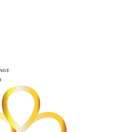
NGE
g