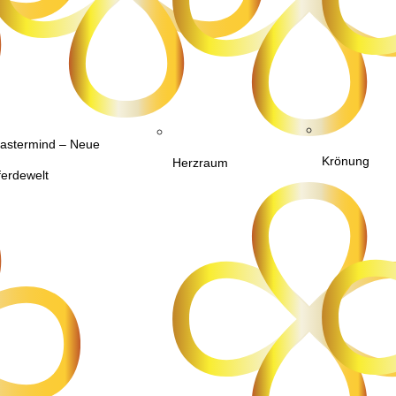
astermind – Neue
Krönung
Herzraum
ferdewelt