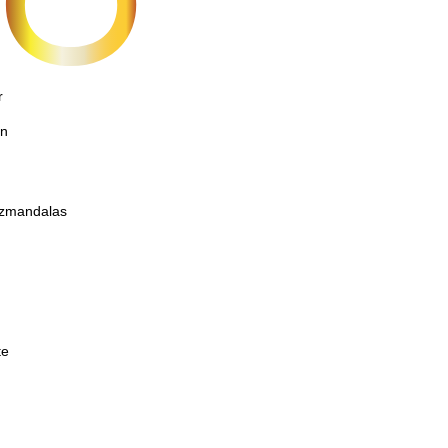
r
on
etzmandalas
te