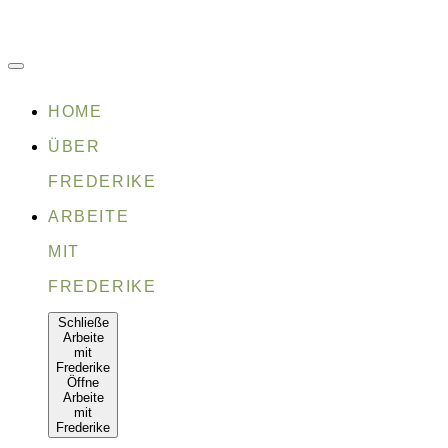
Zum
Inhalt
springen
HOME
ÜBER
FREDERIKE
ARBEITE
MIT
FREDERIKE
Schließe
Arbeite
mit
Frederike
Öffne
Arbeite
mit
Frederike