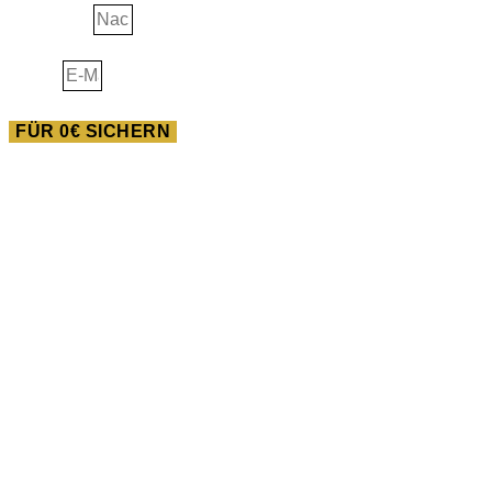
Nachname
E-Mail
FÜR 0€ SICHERN
AUSBILDUNG
Heilwissen der Neuen
Pferdewelt
Du willst im Feld der Pferde gigantisches bewegen? Dann
bist du in dieser Ausbildung goldrichtig!
Wir starten am 07.02.2024.