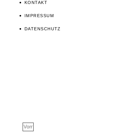
KONTAKT
IMPRESSUM
DATENSCHUTZ
JETZT ERHALTEN!
Ascension Guide
Vorname