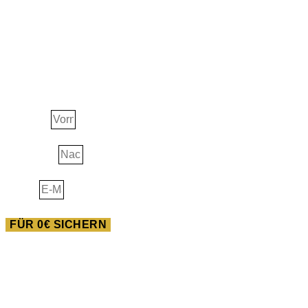
JETZT ERHALTEN!
Ascension Guide
Vorname
Nachname
E-Mail
FÜR 0€ SICHERN
AUSBILDUNG
Heilwissen der Neuen