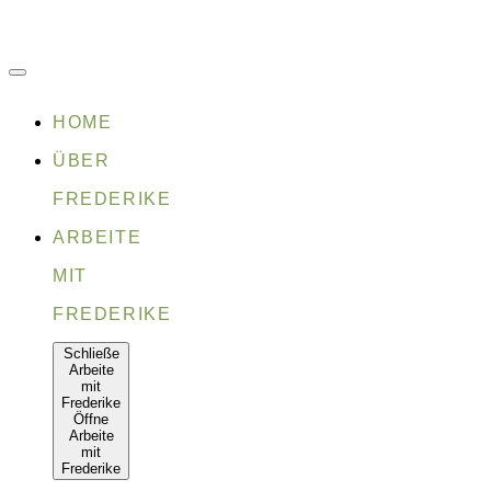
Zum
Inhalt
springen
HOME
ÜBER
FREDERIKE
ARBEITE
MIT
FREDERIKE
Schließe
Arbeite
mit
Frederike
Öffne
Arbeite
mit
Frederike