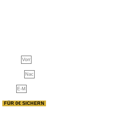
JETZT ERHALTEN!
Ascension Guide
Vorname
Nachname
E-Mail
FÜR 0€ SICHERN
AUSBILDUNG