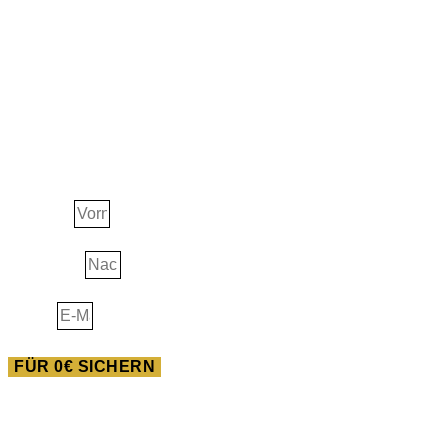
JETZT ERHALTEN!
Ascension Guide
Vorname
Nachname
E-Mail
FÜR 0€ SICHERN
AUSBILDUNG