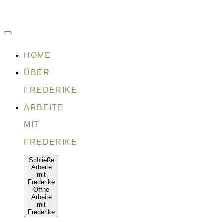
Zum
Inhalt
springen
HOME
ÜBER
FREDERIKE
ARBEITE
MIT
FREDERIKE
Schließe
Arbeite
mit
Frederike
Öffne
Arbeite
mit
Frederike